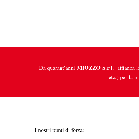
MIOZZO
S.r.l.
Da quarant’anni
affianca le
etc.) per la m
I nostri punti di forza: