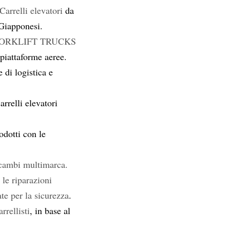
Carrelli elevatori
da
 Giapponesi.
FORKLIFT TRUCKS
e piattaforme aeree.
 di logistica e
rrelli elevatori
dotti con le
Ricambi multimarca.
a le riparazioni
e per la sicurezza
.
rrellisti
, in base al